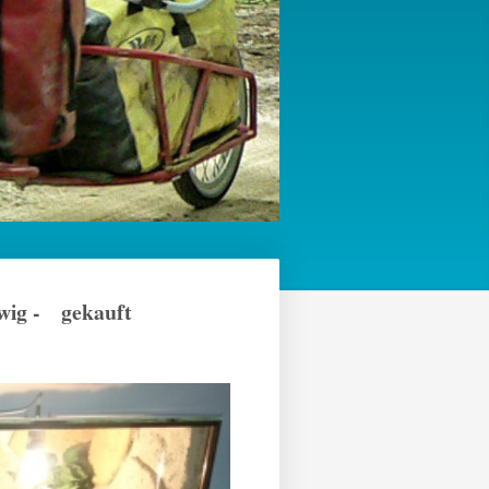
dwig - gekauft
!