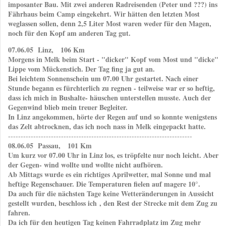
imposanter Bau. Mit zwei anderen Radreisenden (Peter und ???) ins
Fährhaus beim Camp eingekehrt. Wir hätten den letzten Most
weglassen sollen, denn 2,5 Liter Most waren weder für den Magen,
noch für den Kopf am anderen Tag gut.
07.06.05 Linz, 106 Km
Morgens in Melk beim Start - "dicker" Kopf vom Most und "dicke"
Lippe vom Mückenstich. Der Tag fing ja gut an.
Bei leichtem Sonnenschein um 07.00 Uhr gestartet. Nach einer
Stunde begann es fürchterlich zu regnen - teilweise war er so heftig,
dass ich mich in Bushalte- häuschen unterstellen musste. Auch der
Gegenwind blieb mein treuer Begleiter.
In Linz angekommen, hörte der Regen auf und so konnte wenigstens
das Zelt abtrocknen, das ich noch nass in Melk eingepackt hatte.
-------------------------------------------------------------------------
08.06.05 Passau, 101 Km
Um kurz vor 07.00 Uhr in Linz los, es tröpfelte nur noch leicht. Aber
der Gegen- wind wollte und wollte nicht aufhören.
Ab Mittags wurde es ein richtiges Aprilwetter, mal Sonne und mal
heftige Regenschauer. Die Temperaturen fielen auf magere 10°.
Da auch für die nächsten Tage keine Wetteränderungen in Aussicht
gestellt wurden, beschloss ich , den Rest der Strecke mit dem Zug zu
fahren.
Da ich für den heutigen Tag keinen Fahrradplatz im Zug mehr