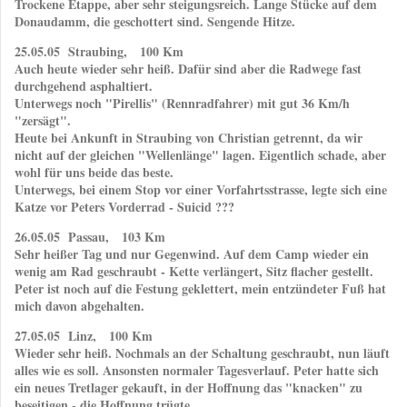
Trockene Etappe, aber sehr steigungsreich. Lange Stücke auf dem
Donaudamm, die geschottert sind. Sengende Hitze.
25.05.05 Straubing, 100 Km
Auch heute wieder sehr heiß. Dafür sind aber die Radwege fast
durchgehend asphaltiert.
Unterwegs noch "Pirellis" (Rennradfahrer) mit gut 36 Km/h
"zersägt".
Heute bei Ankunft in Straubing von Christian getrennt, da wir
nicht auf der gleichen "Wellenlänge" lagen. Eigentlich schade, aber
wohl für uns beide das beste.
Unterwegs, bei einem Stop vor einer Vorfahrtsstrasse, legte sich eine
Katze vor Peters Vorderrad - Suicid ???
26.05.05 Passau, 103 Km
Sehr heißer Tag und nur Gegenwind. Auf dem Camp wieder ein
wenig am Rad geschraubt - Kette verlängert, Sitz flacher gestellt.
Peter ist noch auf die Festung geklettert, mein entzündeter Fuß hat
mich davon abgehalten.
27.05.05 Linz, 100 Km
Wieder sehr heiß. Nochmals an der Schaltung geschraubt, nun läuft
alles wie es soll. Ansonsten normaler Tagesverlauf. Peter hatte sich
ein neues Tretlager gekauft, in der Hoffnung das "knacken" zu
beseitigen - die Hoffnung trügte.