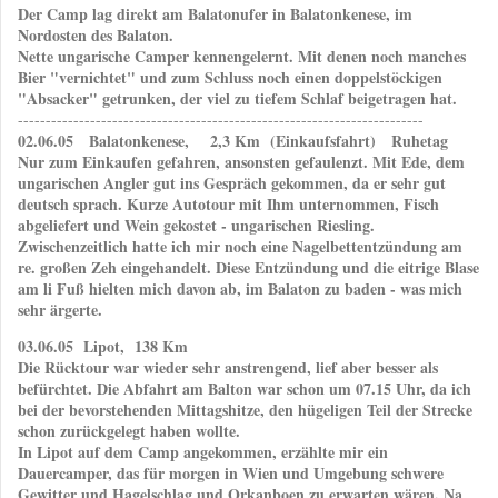
Der Camp lag direkt am Balatonufer in Balatonkenese, im
Nordosten des Balaton.
Nette ungarische Camper kennengelernt. Mit denen noch manches
Bier "vernichtet" und zum Schluss noch einen doppelstöckigen
"Absacker" getrunken, der viel zu tiefem Schlaf beigetragen hat.
-------------------------------------------------------------------------
02.06.05 Balatonkenese, 2,3 Km (Einkaufsfahrt) Ruhetag
Nur zum Einkaufen gefahren, ansonsten gefaulenzt. Mit Ede, dem
ungarischen Angler gut ins Gespräch gekommen, da er sehr gut
deutsch sprach. Kurze Autotour mit Ihm unternommen, Fisch
abgeliefert und Wein gekostet - ungarischen Riesling.
Zwischenzeitlich hatte ich mir noch eine Nagelbettentzündung am
re. großen Zeh eingehandelt. Diese Entzündung und die eitrige Blase
am li Fuß hielten mich davon ab, im Balaton zu baden - was mich
sehr ärgerte.
03.06.05 Lipot, 138 Km
Die Rücktour war wieder sehr anstrengend, lief aber besser als
befürchtet. Die Abfahrt am Balton war schon um 07.15 Uhr, da ich
bei der bevorstehenden Mittagshitze, den hügeligen Teil der Strecke
schon zurückgelegt haben wollte.
In Lipot auf dem Camp angekommen, erzählte mir ein
Dauercamper, das für morgen in Wien und Umgebung schwere
Gewitter und Hagelschlag und Orkanboen zu erwarten wären. Na