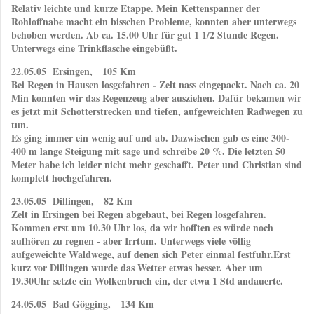
Relativ leichte und kurze Etappe. Mein Kettenspanner der
Rohloffnabe macht ein bisschen Probleme, konnten aber unterwegs
behoben werden. Ab ca. 15.00 Uhr für gut 1 1/2 Stunde Regen.
Unterwegs eine Trinkflasche eingebüßt.
22.05.05 Ersingen, 105 Km
Bei Regen in Hausen losgefahren - Zelt nass eingepackt. Nach ca. 20
Min konnten wir das Regenzeug aber ausziehen. Dafür bekamen wir
es jetzt mit Schotterstrecken und tiefen, aufgeweichten Radwegen zu
tun.
Es ging immer ein wenig auf und ab. Dazwischen gab es eine 300-
400 m lange Steigung mit sage und schreibe 20 %. Die letzten 50
Meter habe ich leider nicht mehr geschafft. Peter und Christian sind
komplett hochgefahren.
23.05.05 Dillingen, 82 Km
Zelt in Ersingen bei Regen abgebaut, bei Regen losgefahren.
Kommen erst um 10.30 Uhr los, da wir hofften es würde noch
aufhören zu regnen - aber Irrtum. Unterwegs viele völlig
aufgeweichte Waldwege, auf denen sich Peter einmal festfuhr.Erst
kurz vor Dillingen wurde das Wetter etwas besser. Aber um
19.30Uhr setzte ein Wolkenbruch ein, der etwa 1 Std andauerte.
24.05.05 Bad Gögging, 134 Km