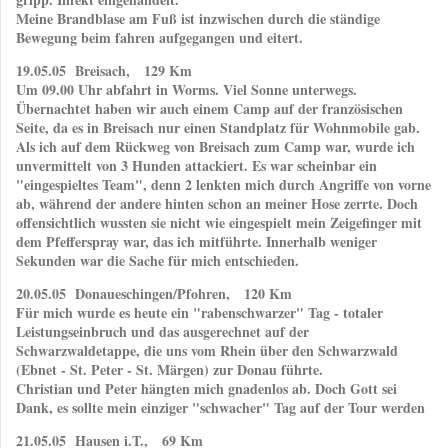
Meine Brandblase am Fuß ist inzwischen durch die ständige
Bewegung beim fahren aufgegangen und eitert.
19.05.05 Breisach, 129 Km
Um 09.00 Uhr abfahrt in Worms. Viel Sonne unterwegs.
Übernachtet haben wir auch einem Camp auf der französischen
Seite, da es in Breisach nur einen Standplatz für Wohnmobile gab.
Als ich auf dem Rückweg von Breisach zum Camp war, wurde ich
unvermittelt von 3 Hunden attackiert. Es war scheinbar ein
"eingespieltes Team", denn 2 lenkten mich durch Angriffe von vorne
ab, während der andere hinten schon an meiner Hose zerrte. Doch
offensichtlich wussten sie nicht wie eingespielt mein Zeigefinger mit
dem Pfefferspray war, das ich mitführte. Innerhalb weniger
Sekunden war die Sache für mich entschieden.
20.05.05 Donaueschingen/Pfohren, 120 Km
Für mich wurde es heute ein "rabenschwarzer" Tag - totaler
Leistungseinbruch und das ausgerechnet auf der
Schwarzwaldetappe, die uns vom Rhein über den Schwarzwald
(Ebnet - St. Peter - St. Märgen) zur Donau führte.
Christian und Peter hängten mich gnadenlos ab. Doch Gott sei
Dank, es sollte mein einziger "schwacher" Tag auf der Tour werden
21.05.05 Hausen i.T., 69 Km