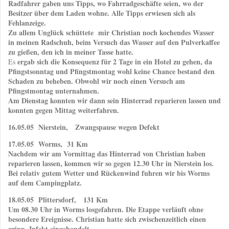
Radfahrer gaben uns Tipps, wo Fahrradgeschäfte seien, wo der
Besitzer über dem Laden wohne. Alle Tipps erwiesen sich als
Fehlanzeige.
Zu allem Unglück schüttete mir Christian noch kochendes Wasser
in meinen Radschuh, beim Versuch das Wasser auf den Pulverkaffee
zu gießen, den ich in meiner Tasse hatte.
ergab sich die Konsequenz für 2 Tage in ein Hotel zu gehen, da
Es
Pfingstsonntag und Pfingstmontag wohl keine Chance bestand den
Schaden zu beheben. Obwohl wir noch einen Versuch am
Pfingstmontag unternahmen.
Am Dienstag konnten wir dann sein Hinterrad reparieren lassen und
konnten gegen Mittag weiterfahren.
16.05.05 Nierstein, Zwangspause wegen Defekt
17.05.05 Worms, 31 Km
Nachdem wir am Vormittag das Hinterrad von Christian haben
reparieren lassen, kommen wir so gegen 12.30 Uhr in Nierstein los.
Bei relativ gutem Wetter und Rückenwind fuhren wir bis Worms
auf dem Campingplatz.
18.05.05 Plittersdorf, 131 Km
Um 08.30 Uhr in Worms losgefahren. Die Etappe verläuft ohne
besondere Ereignisse. Christian hatte sich zwischenzeitlich einen
gripp. Infekt eingehandelt.