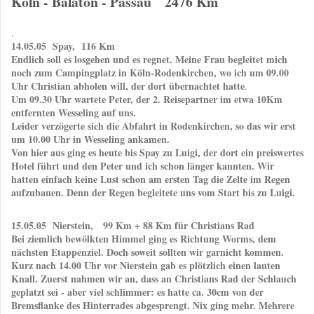
Köln - Balaton - Passau 2476 Km
.
14.05.05 Spay, 116 Km
Endlich soll es losgehen und es regnet. Meine Frau begleitet mich
noch zum Campingplatz in Köln-Rodenkirchen, wo ich um 09.00
Uhr Christian abholen will, der dort übernachtet hatte
.
Um 09.30 Uhr wartete Peter, der 2. Reisepartner im etwa 10Km
entfernten Wesseling auf uns.
Leider verzögerte sich die Abfahrt in Rodenkirchen, so das wir erst
um 10.00 Uhr in Wesseling ankamen.
Von hier aus ging es heute bis Spay zu Luigi, der dort ein preiswertes
Hotel führt und den Peter und ich schon länger kannten. Wir
hatten einfach keine Lust schon am ersten Tag die Zelte im Regen
aufzubauen. Denn der Regen begleitete uns vom Start bis zu Luigi.
15.05.05 Nierstein, 99 Km + 88 Km für Christians Rad
Bei ziemlich bewölkten Himmel ging es Richtung Worms, dem
nächsten Etappenziel. Doch soweit sollten wir garnicht kommen.
Kurz nach 14.00 Uhr vor Nierstein gab es plötzlich einen lauten
Knall. Zuerst nahmen wir an, dass an Christians Rad der Schlauch
geplatzt sei - aber viel schlimmer: es hatte ca. 30cm von der
Bremsflanke des Hinterrades abgesprengt. Nix ging mehr. Mehrere