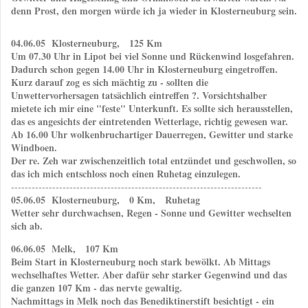
denn Prost, den morgen würde ich ja wieder in Klosterneuburg sein.
04.06.05 Klosterneuburg, 125 Km
Um 07.30 Uhr in Lipot bei viel Sonne und Rückenwind losgefahren.
Dadurch schon gegen 14.00 Uhr in Klosterneuburg eingetroffen.
Kurz darauf zog es sich mächtig zu - sollten die
Unwettervorhersagen tatsächlich eintreffen ?. Vorsichtshalber
mietete ich mir eine "feste" Unterkunft. Es sollte sich herausstellen,
das es angesichts der eintretenden Wetterlage, richtig gewesen war.
Ab 16.00 Uhr wolkenbruchartiger Dauerregen, Gewitter und starke
Windboen.
Der re. Zeh war zwischenzeitlich total entzündet und geschwollen, so
das ich mich entschloss noch einen Ruhetag einzulegen.
-------------------------------------------------------------------------
05.06.05 Klosterneuburg, 0 Km, Ruhetag
Wetter sehr durchwachsen, Regen - Sonne und Gewitter wechselten
sich ab.
06.06.05 Melk, 107 Km
Beim Start in Klosterneuburg noch stark bewölkt. Ab Mittags
wechselhaftes Wetter. Aber dafür sehr starker Gegenwind und das
die ganzen 107 Km - das nervte gewaltig.
Nachmittags in Melk noch das Benediktinerstift besichtigt - ein