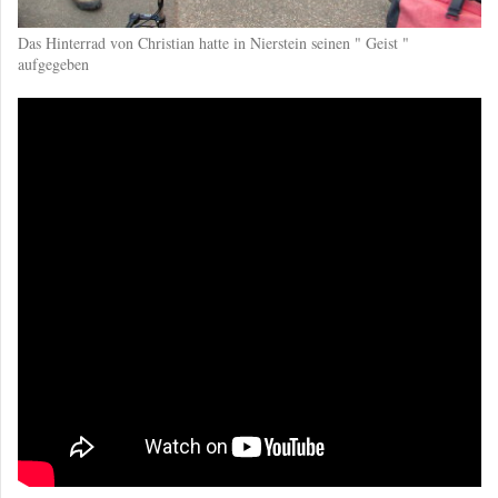
Das Hinterrad von Christian hatte in Nierstein seinen " Geist "
aufgegeben