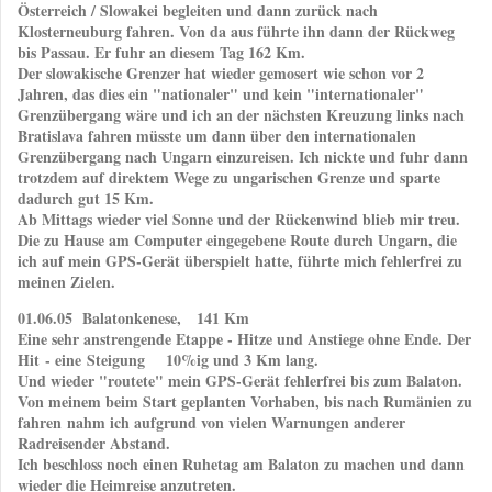
Österreich / Slowakei begleiten und dann zurück nach
Klosterneuburg fahren. Von da aus führte ihn dann der Rückweg
bis Passau. Er fuhr an diesem Tag 162 Km.
Der slowakische Grenzer hat wieder gemosert wie schon vor 2
Jahren, das dies ein "nationaler" und kein "internationaler"
Grenzübergang wäre und ich an der nächsten Kreuzung links nach
Bratislava fahren müsste um dann über den internationalen
Grenzübergang nach Ungarn einzureisen. Ich nickte und fuhr dann
trotzdem auf direktem Wege zu ungarischen Grenze und sparte
dadurch gut 15 Km.
Ab Mittags wieder viel Sonne und der Rückenwind blieb mir treu.
Die zu Hause am Computer eingegebene Route durch Ungarn, die
ich auf mein GPS-Gerät überspielt hatte, führte mich fehlerfrei zu
meinen Zielen.
01.06.05 Balatonkenese, 141 Km
Eine sehr anstrengende Etappe - Hitze und Anstiege ohne Ende. Der
Hit - eine Steigung 10%ig und 3 Km lang.
Und wieder "routete" mein GPS-Gerät fehlerfrei bis zum Balaton.
Von meinem beim Start geplanten Vorhaben, bis nach Rumänien zu
fahren nahm ich aufgrund von vielen Warnungen anderer
Radreisender Abstand.
Ich beschloss noch einen Ruhetag am Balaton zu machen und dann
wieder die Heimreise anzutreten.