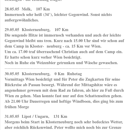
28.05.05 Melk, 107 Km
Immernoch sehr heiß (34°), leichter Gegenwind. Sonst nichts
außergewöhnliches.
29.05.05 Klosterneuburg, 107 Km
Die sengende Hitze ist immernoch vorhanden und auch der leichte
Gegenwind bleibt uns treu. Kurz nach 15.00 Uhr sind wir schon auf
dem Camp in Kloster- neuburg - ca. 15 Km vor Wien.
Um ca. 17.00 traf überraschend Christian auch auf dem Camp ein.
Er hatte schon kurz vorher Wien besichtigt.
Noch in Ruhe ein Weizenbier getrunken und Wäsche gewaschen.
-------------------------------------------------------------------------
30.05.05 Klosterneuburg, 0 Km Ruhetag
Vormittags Wien besichtigt und für Peter die Zugkarten für seine
Rückreise ab Passau besorgt. Während der Mittagshitze wäre es
angenehmer gewesen mit dem Rad zu fahren, als hier zu Fuß durch
Wien zu gehen. Man konnte fast nur auf den Schattenseiten gehen.
Ab 21.00 Uhr Dauerregen und heftige Windboen, dies ging bis zum
frühen Morge
31.05.05 Lipot / Ungarn, 131 Km
Morgens beim Start in Klosterneuburg noch sehr bedecktes Wetter,
aber reichlich Rückenwind. Peter wollte mich noch bis zur Grenze